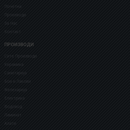
Почетна
Производи
За Нас
Контакт
ПРОИЗВОДИ
Сите Производи
Керамика
Санитарија
Бои и Лакови
Железарија
Електрика
Водовод
Ламинат
Алати