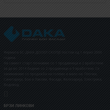
Фирмата БС-ДАКА ДООЕЛ СКОПЈЕ постои од 1 Aприл 2000
година.
На самиот старт почнавме со 1 продавница и 2 вработени
за да во 2014 бидеме со 2 продавници и 9 вработени. Се
занимаваме со продажба на големо и мало на: Плочки,
Санитарија, Бои и Лакови, Фасади, Железарија, Електрика,
Водовод.
БРЗИ ЛИНКОВИ