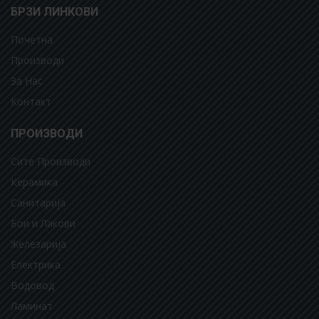
БРЗИ ЛИНКОВИ
Почетна
Производи
За Нас
Контакт
ПРОИЗВОДИ
Сите Производи
Керамика
Санитарија
Бои и Лакови
Железарија
Електрика
Водовод
Ламинат