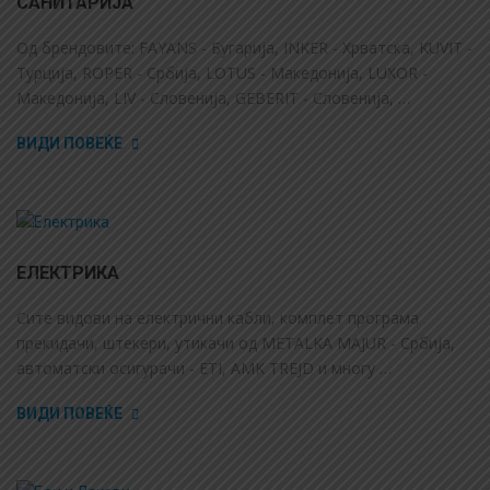
САНИТАРИЈА
Од брендовите: FAYANS - Бугарија, INKER - Хрватска, KUVIT -
Турција, ROPER - Србија, LOTUS - Македонија, LUXOR -
Македонија, LIV - Словенија, GEBERIT - Словенија, …
ВИДИ ПОВЕЌЕ
ЕЛЕКТРИКА
Сите видови на електрични кабли, комплет програма
прекидачи, штекери, утикачи од METALKA MAJUR - Србија,
автоматски осигурачи - ETI, AMK TREJD и многу …
ВИДИ ПОВЕЌЕ