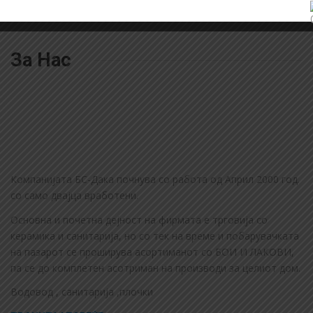
За Нас
Компанијата БС-Дака почнува со работа од Април 2000 год.
со само двајца вработени.
Основна и почетна дејност на фирмата е трговија со
керамика и санитарија, но со тек на време и побарувачката
на пазарот се проширува асортиманот со БОИ И ЛАКОВИ,
па се до комплетен асотриман на производи за целиот дом.
Водовод , санитарија ,плочки