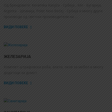
Од брендовите: Keramika Kanjiža - Србија , KAI - Бугарија,
Argenta - Шпанија, Polet Novi Bečej - Србија и многу други
производи од светски производители на …
ВИДИ ПОВЕЌЕ
ЖЕЛЕЗАРИЈА
Комплет штрафовска роба, алати, оков за мебел и многу
додатоци за домот.
ВИДИ ПОВЕЌЕ