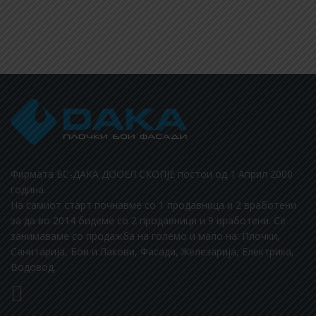
Фирмата БС-ДАКА ДООЕЛ СКОПЈЕ постои од 1 Aприл 2000
година.
На самиот старт почнавме со 1 продавница и 2 вработени
за да во 2014 бидеме со 2 продавници и 9 вработени. Се
занимаваме со продажба на големо и мало на: Плочки,
Санитарија, Бои и Лакови, Фасади, Железарија, Електрика,
Водовод.