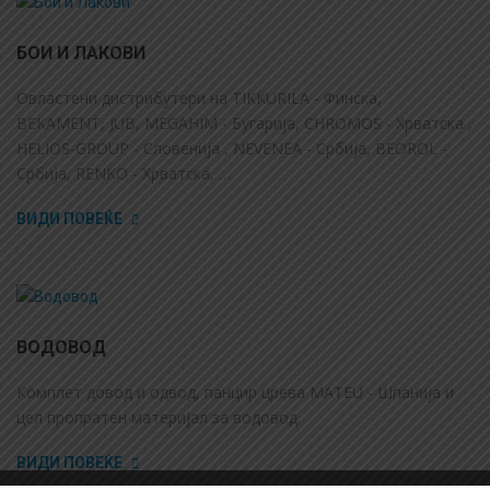
БОИ И ЛАКОВИ
Овластени дистрибутери на TIKKURILA - Финска,
BEKAMENT, JUB, MEGAHIM - Бугарија, CHROMOS - Хрватска ,
HELIOS-GROUP - Словенија , NEVENEA - Србија, BEOROL -
Србија, RENKO - Хрватска, …
ВИДИ ПОВЕЌЕ
ВОДОВОД
Комплет довод и одвод, панцир црева MATEU - Шпанија и
цел пропратен материјал за водовод.
ВИДИ ПОВЕЌЕ